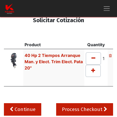
Solicitar Cotización
Product
Quantity
40 Hp 2 Tiempos Arranque
Man. y Elect. Trim Elect. Pata
20"
Continue
Process Checkout