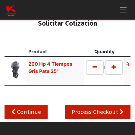
Solicitar Cotización
Product
Quantity
200 Hp 4 Tiempos
Gris Pata 25"
Continue
Process Checkout