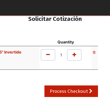
tos y Accesorios
Puntos de Venta
Pilotos Yamaha
Solicitar Cotización
Quantity
" Invertido
Process Checkout