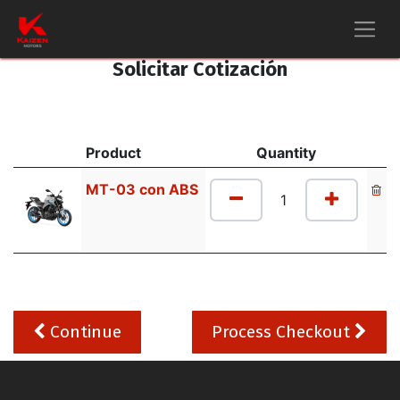
Solicitar Cotización
Product
Quantity
MT-03 con ABS
Continue
Process Checkout