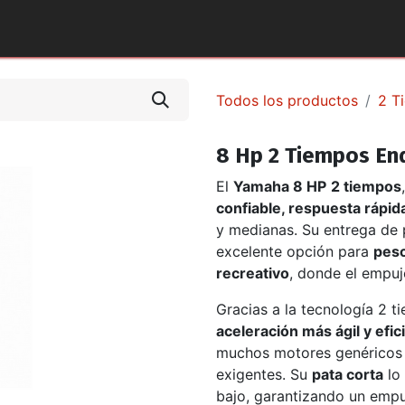
tos y Accesorios
Puntos de Venta
Pilotos Yamaha
Todos los productos
2 T
8 Hp 2 Tiempos En
El
Yamaha 8 HP
2 tiempos
confiable, respuesta rápid
y medianas. Su entrega de 
excelente opción para
pesc
recreativo
, donde el empuj
Gracias a la tecnología 2 
aceleración más ágil y efic
muchos motores genéricos 
exigentes. Su
pata corta
lo
bajo, garantizando un empu