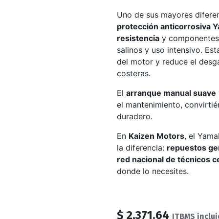
Uno de sus mayores diferen
protección anticorrosiva 
resistencia
y componentes 
salinos y uso intensivo. Est
del motor y reduce el desg
costeras.
El
arranque manual suave
el mantenimiento, convirtié
duradero.
En
Kaizen Motors
, el Yam
la diferencia:
repuestos gen
red nacional de técnicos c
donde lo necesites.
$
2,371.64
ITBMS inclu