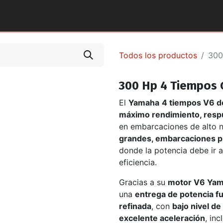
tos y Accesorios
Puntos de Venta
Pilotos Yamaha
Todos los productos
300
300 Hp 4 Tiempos G
El
Yamaha
4 tiempos V6 d
máximo rendimiento, respu
en embarcaciones de alto ni
grandes, embarcaciones p
donde la potencia debe ir 
eficiencia.
Gracias a su
motor V6 Yam
una
entrega de potencia f
refinada
, con
bajo nivel de
excelente aceleración
, in