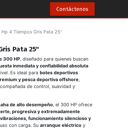
0
Contáctenos
 Hp 4 Tiempos Gris Pata 25"
ris Pata 25"
e 300 HP
, diseñado para quienes buscan
esta inmediata y confiabilidad absoluta
vel. Es ideal para
botes deportivos
remium y pesca deportiva offshore
,
acompañada de control, suavidad y
aha de alto desempeño
, el 300 HP ofrece
uerte, progresiva y extremadamente
 vibraciones, funcionamiento silencioso y
cluso con carga. Su
arranque eléctrico
y