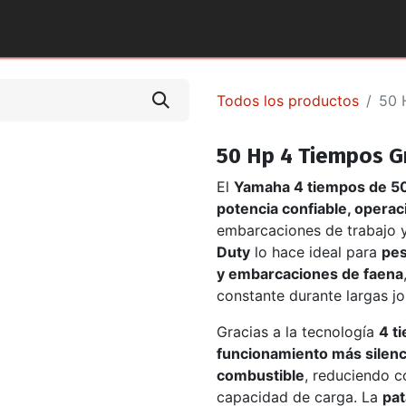
tos y Accesorios
Puntos de Venta
Pilotos Yamaha
Todos los productos
50 
50 Hp 4 Tiempos G
El
Yamaha 4 tiempos de 5
potencia confiable, operaci
embarcaciones de trabajo y
Duty
lo hace ideal para
pes
y embarcaciones de faena
constante durante largas jo
Gracias a la tecnología
4 t
funcionamiento más silen
combustible
, reduciendo c
capacidad de carga. La
pat