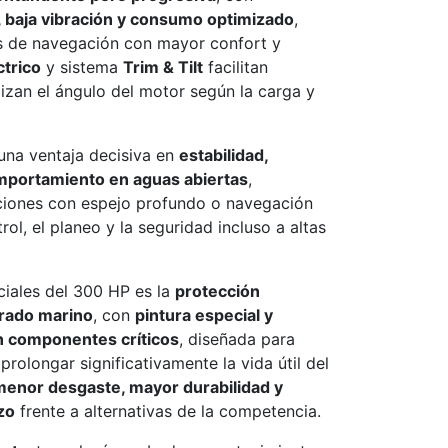
, baja vibración y consumo optimizado
,
s de navegación con mayor confort y
ctrico
y sistema
Trim & Tilt
facilitan
izan el ángulo del motor según la carga y
una ventaja decisiva en
estabilidad,
omportamiento en aguas abiertas
,
iones con espejo profundo o navegación
ol, el planeo y la seguridad incluso a altas
ciales del 300 HP es la
protección
grado marino
, con
pintura especial y
n componentes críticos
, diseñada para
 prolongar significativamente la vida útil del
menor desgaste, mayor durabilidad y
zo
frente a alternativas de la competencia.