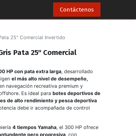
0
Contáctenos
ata 25" Comercial Invertido
ris Pata 25" Comercial
0 HP con pata extra larga
, desarrollado
xigen
el más alto nivel de desempeño,
en navegación recreativa premium y
offshore. Es ideal para
botes deportivos de
s de alto rendimiento y pesca deportiva
potencia debe ir acompañada de control
niería
4 tiempos Yamaha
, el 300 HP ofrece
ontundente pero progresiva
, con