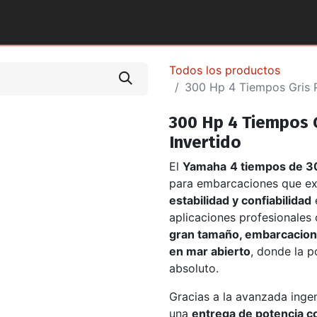
tos y Accesorios
Puntos de Venta
Pilotos Yamaha
Todos los productos
300 Hp 4 Tiempos Gris P
300 Hp 4 Tiempos G
Invertido
El
Yamaha
4 tiempos de 30
para embarcaciones que e
estabilidad y confiabilidad
aplicaciones profesionales 
gran tamaño, embarcacione
en mar abierto
, donde la 
absoluto.
Gracias a la avanzada inge
una
entrega de potencia c