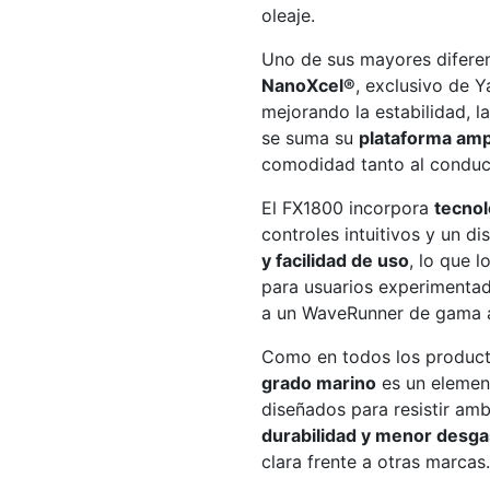
oleaje.
Uno de sus mayores diferen
NanoXcel®
, exclusivo de
mejorando la estabilidad, la
se suma su
plataforma amp
comodidad tanto al conduc
El FX1800 incorpora
tecnol
controles intuitivos y un d
y facilidad de uso
, lo que 
para usuarios experimentad
a un WaveRunner de gama a
Como en todos los produc
grado marino
es un element
diseñados para resistir am
durabilidad y menor desgas
clara frente a otras marcas.