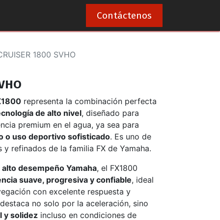
0
Contáctenos
CRUISER 1800 SVHO
SVHO
X1800
representa la combinación perfecta
ecnología de alto nivel
, diseñado para
ncia premium en el agua, ya sea para
o o uso deportivo sofisticado
. Es uno de
y refinados de la familia FX de Yamaha.
 alto desempeño Yamaha
, el FX1800
ncia suave, progresiva y confiable
, ideal
vegación con excelente respuesta y
destaca no solo por la aceleración, sino
 y solidez
incluso en condiciones de