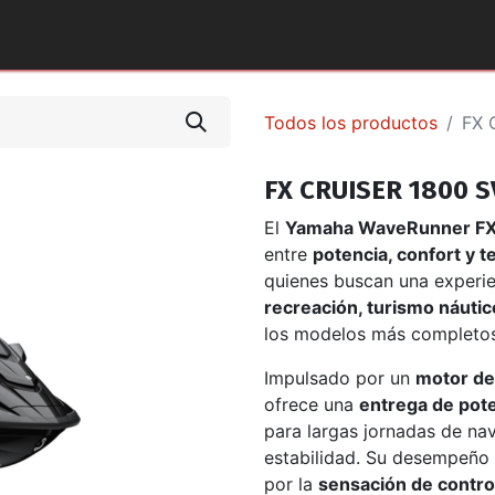
tos y Accesorios
Puntos de Venta
Pilotos Yamaha
Todos los productos
FX 
FX CRUISER 1800 
El
Yamaha WaveRunner F
entre
potencia, confort y t
quienes buscan una experie
recreación, turismo náutic
los modelos más completos 
Impulsado por un
motor de
ofrece una
entrega de pote
para largas jornadas de na
estabilidad. Su desempeño 
por la
sensación de control