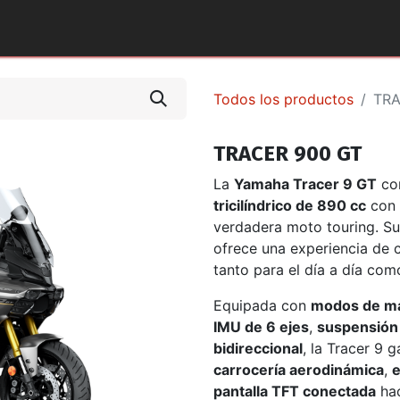
tos y Accesorios
Puntos de Venta
Pilotos Yamaha
Todos los productos
TRA
TRACER 900 GT
La
Yamaha Tracer 9 GT
com
tricilíndrico de 890 cc
con 
verdadera moto touring. Su
ofrece una experiencia de 
tanto para el día a día com
Equipada con
modos de ma
IMU de 6 ejes
,
suspensión 
bidireccional
, la Tracer 9 
carrocería aerodinámica
,
e
pantalla TFT conectada
hac