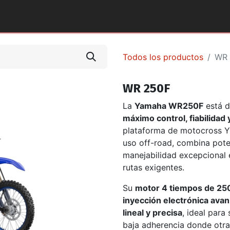
tos y Accesorios
Puntos de Venta
Pilotos Yamaha
Todos los productos
WR 
WR 250F
La
Yamaha WR250F
está d
máximo control, fiabilidad
plataforma de motocross Y
uso off-road, combina poten
manejabilidad excepcional 
rutas exigentes.
Su
motor 4 tiempos de 25
inyección electrónica ava
lineal y precisa
, ideal para
baja adherencia donde otras