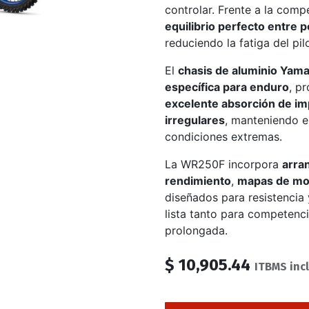
controlar. Frente a la com
equilibrio perfecto entre 
reduciendo la fatiga del pil
El
chasis de aluminio Yam
específica para enduro
, p
excelente absorción de im
irregulares
, manteniendo el
condiciones extremas.
La WR250F incorpora
arra
rendimiento
,
mapas de mot
diseñados para resistencia 
lista tanto para competenc
prolongada.
$
10,905.44
ITBMS inc