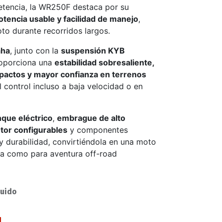
petencia, la WR250F destaca por su
potencia usable y facilidad de manejo
,
oto durante recorridos largos.
aha
, junto con la
suspensión KYB
roporciona una
estabilidad sobresaliente,
pactos y mayor confianza en terrenos
 control incluso a baja velocidad o en
nque eléctrico
,
embrague de alto
or configurables
y componentes
y durabilidad, convirtiéndola en una moto
ia como para aventura off-road
luido