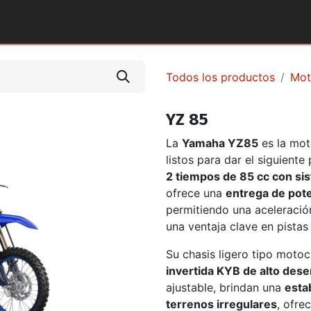
tos y Accesorios
Puntos de Venta
Pilotos Yamaha
Todos los productos
Mot
YZ 85
La
Yamaha YZ85
es la mot
listos para dar el siguient
2 tiempos de 85 cc con s
ofrece una
entrega de pote
permitiendo una aceleración
una ventaja clave en pistas
Su chasis ligero tipo motoc
invertida KYB de alto de
ajustable, brindan una
esta
terrenos irregulares
, ofre