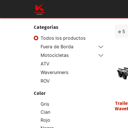
Inicio
Productos
Taller
Repues
Categorías
Todos los productos
Fuera de Borda
Motocicletas
ATV
Waverunners
ROV
Color
Traile
Gris
Wave
Cian
Rojo