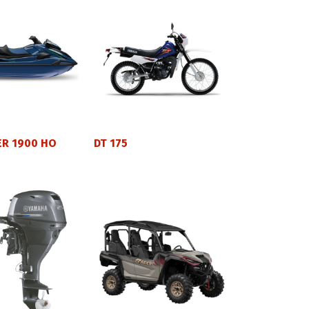
ER 1900 HO
DT 175