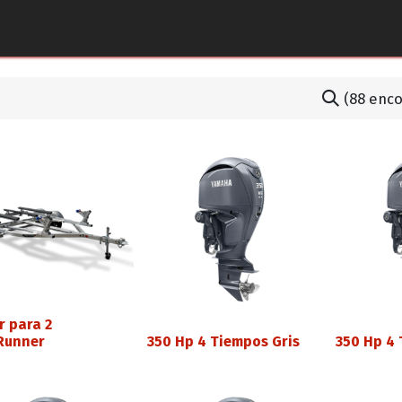
tos y Accesorios
Puntos de Venta
Pilotos Yamaha
(88 enc
r para 2
Runner
350 Hp 4 Tiempos Gris
350 Hp 4 